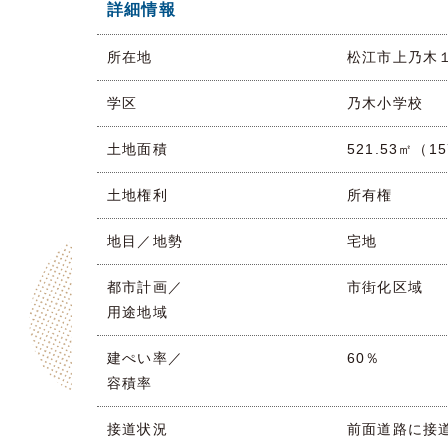
詳細情報
所在地
松江市上乃木１
学区
乃木小学校
土地面積
521.53㎡（1
土地権利
所有権
地目／地勢
宅地
都市計画／
市街化区域
用途地域
建ぺい率／
60％
容積率
接道状況
前面道路に接