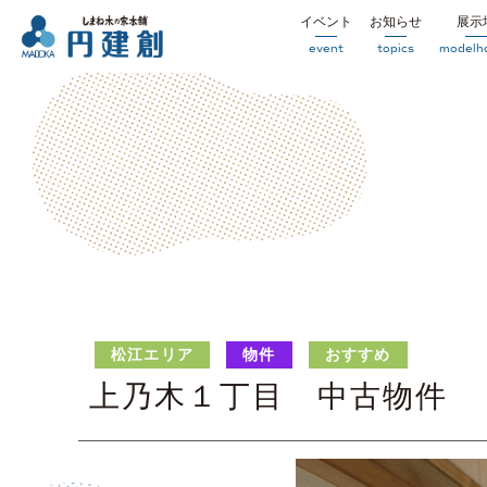
イベント
お知らせ
展示
event
topics
modelh
松江エリア
物件
おすすめ
上乃木１丁目 中古物件