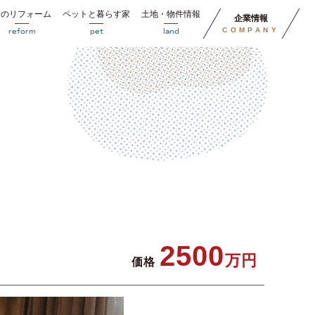
円のリフォーム
ペットと暮らす家
土地・物件情報
企業情報
COMPANY
reform
pet
land
2500
万円
価格