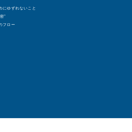
めにゆずれないこと
密”
のフロー