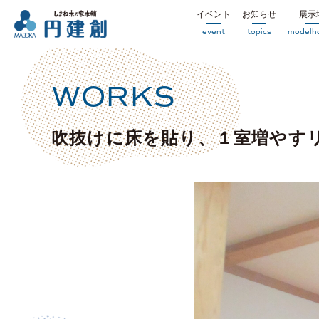
イベント
お知らせ
展示
event
topics
modelh
WORKS
吹抜けに床を貼り、１室増やす