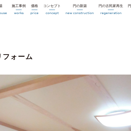
場
施工事例
価格
コンセプト
円の新築
円の古民家再生
ouse
works
price
concept
new construction
regeneration
リフォーム