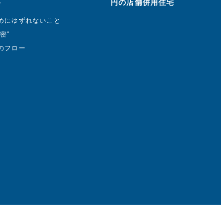
ト
円の店舗併用住宅
めにゆずれないこと
密”
のフロー