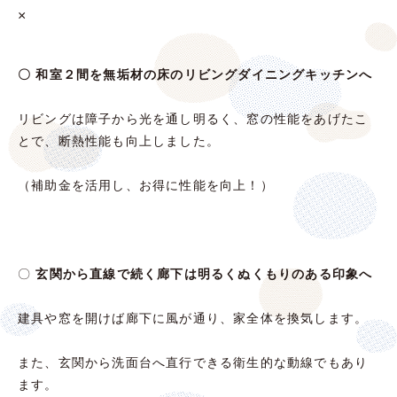
×
〇 和室２間を無垢材の床の
リビングダイニングキッチンへ
リビングは障子から光を通し明るく、窓の性能をあげたこ
とで、断熱性能も向上しました。
（補助金を活用し、お得に性能を向上！）
〇
玄関から直線で続く廊下は
明るくぬくもりのある印象へ
建具や窓を開けば廊下に風が通り、家全体を換気します。
また、玄関から洗面台へ直行できる衛生的な動線でもあり
ます。