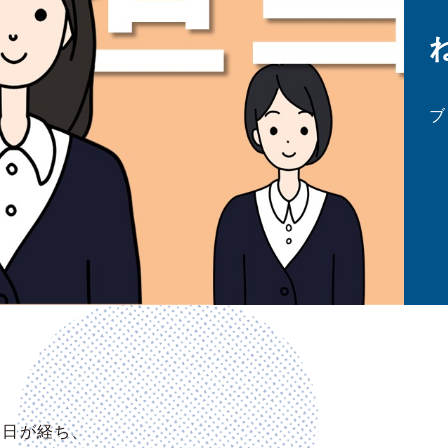
ブ
月日が経ち、