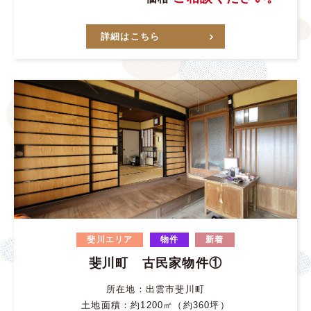
詳細はこちら
斐川エリア
物件
新着
斐川町 古民家物件①
所在地：出雲市斐川町
土地面積：約1200㎡（約360坪）