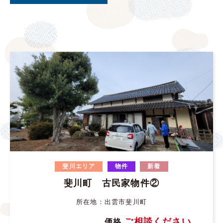
斐川エリア
物件
新着
斐川町 古民家物件②
所在地：出雲市斐川町
ご相談ください。
価格