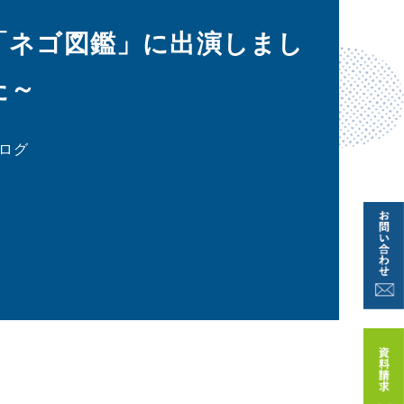
「ネゴ図鑑」に出演しまし
た～
ログ