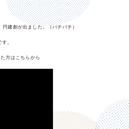
」に、円建創が出ました。（パチパチ）
です。
した方はこちらから