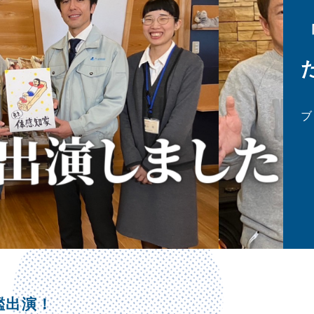
ブ
鑑出演！